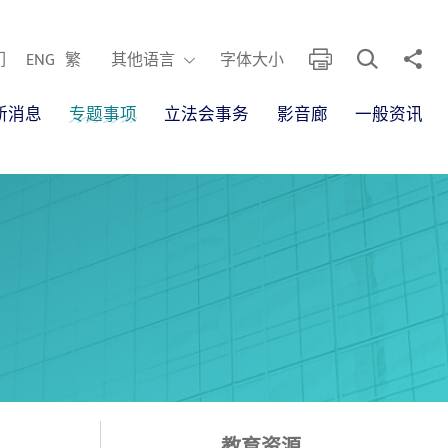
开启搜寻框
分享
列印
其他语言
们
ENG
繁
其他语言
字体大小
新消息
专题事项
立法会事务
影音廊
一般资讯
教育资源