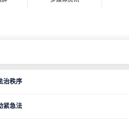
法治秩序
动紧急法