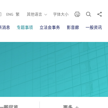
开启搜寻框
分享
列印
其他语言
们
ENG
繁
其他语言
字体大小
新消息
专题事项
立法会事务
影音廊
一般资讯
一图尽览
更多