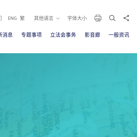
开启搜寻框
分享
列印
其他语言
们
ENG
繁
其他语言
字体大小
新消息
专题事项
立法会事务
影音廊
一般资讯