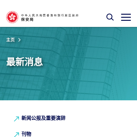
跳至主内容
开启搜寻框
开启
主页
最新消息
新闻公报及重要演辞
刊物