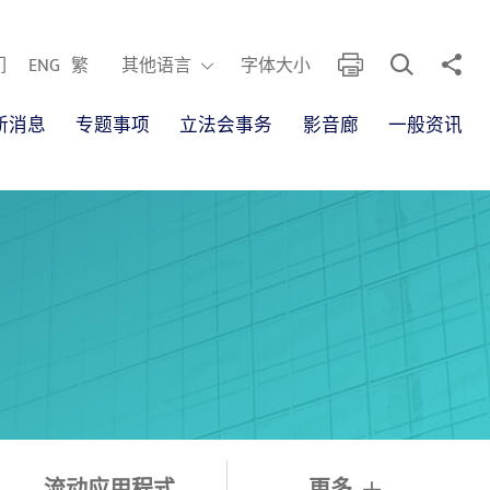
开启搜寻框
分享
列印
其他语言
们
ENG
繁
其他语言
字体大小
新消息
专题事项
立法会事务
影音廊
一般资讯
流动应用程式
更多