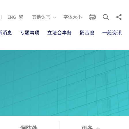
开启搜寻框
分享
列印
其他语言
们
ENG
繁
其他语言
字体大小
新消息
专题事项
立法会事务
影音廊
一般资讯
消防处
更多