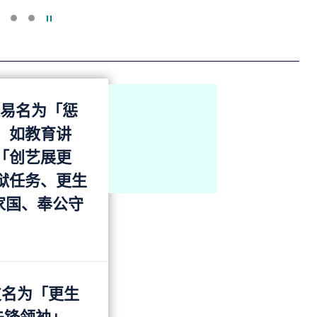
暂停幻灯片
起易名为「惩
，如教育讲
「创艺展更
狱任务、更生
护家国、奉公守
支名为「更生