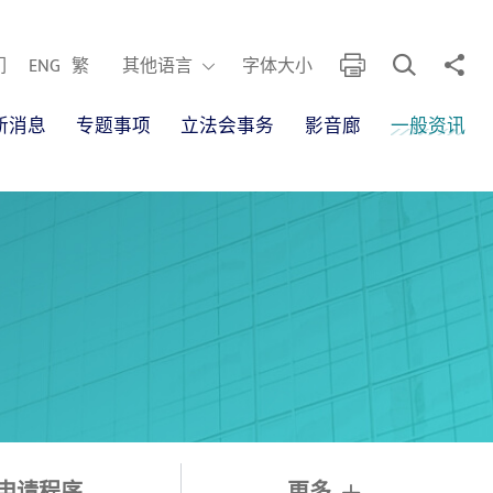
开启搜寻框
分享
列印
其他语言
们
ENG
繁
其他语言
字体大小
新消息
专题事项
立法会事务
影音廊
一般资讯
申请程序
更多