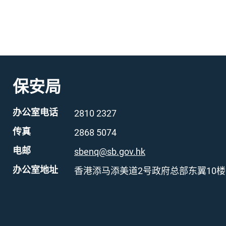
保安局
办公室电话
2810 2327
传真
2868 5074
电邮
sbenq@sb.gov.hk
办公室地址
香港添马添美道2号政府总部东翼10楼