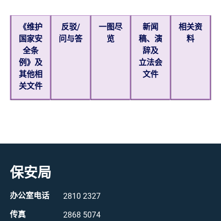
《维护
反驳/
一图尽
新闻
相关资
国家安
问与答
览
稿、演
料
全条
辞及
例》及
立法会
其他相
文件
关文件
保安局
办公室电话
2810 2327
传真
2868 5074