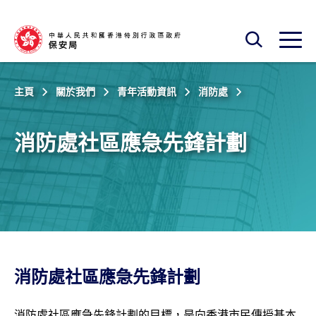
跳至主內容
開啟搜尋框
開啟
主頁
關於我們
青年活動資訊
消防處
消防處社區應急先鋒計劃
消防處社區應急先鋒計劃
消防處社區應急先鋒計劃的目標，是向香港市民傳授基本