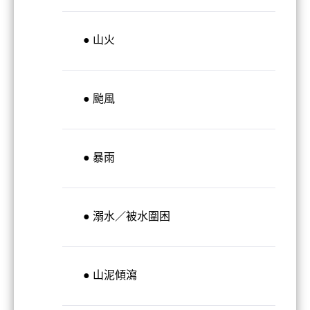
● 山火
● 颱風
● 暴雨
● 溺水／被水圍困
● 山泥傾瀉