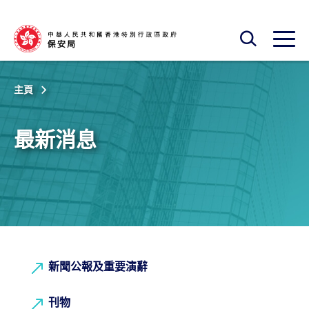
跳至主內容
開啟搜尋框
開啟
主頁
最新消息
新聞公報及重要演辭
刊物