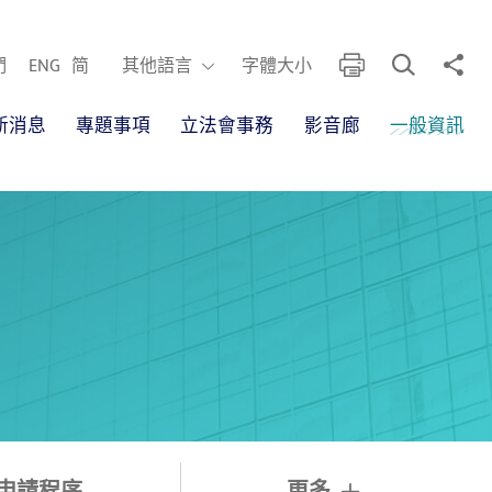
開啟搜尋框
分享
列印
其他語言
們
ENG
简
其他語言
字體大小
新消息
專題事項
立法會事務
影音廊
一般資訊
申請程序
更多