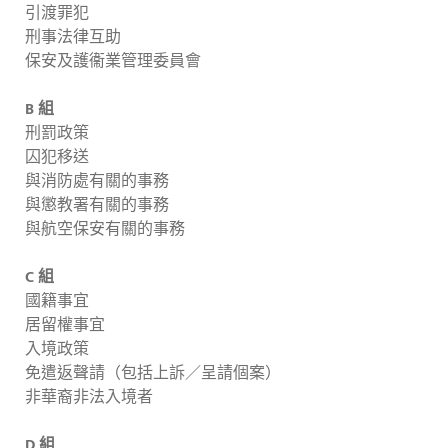
引渡罪犯
刑事法律互助
保安及護衞業管理委員會
B 組
刑罰政策
囚犯移送
與消防處有關的事務
與懲教署有關的事務
與航空保安有關的事務
C 組
國籍事宜
居留權事宜
入境政策
免遣返聲請（包括上訴／呈請個案）
非華裔非法入境者
D 組