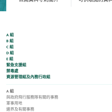
A 組
B 組
C 組
D 組
E 組
緊急支援組
禁毒處
資源管理組及內務行政組
A 組
與政府飛行服務隊有關的事務
軍事用地
邊界及有關事務