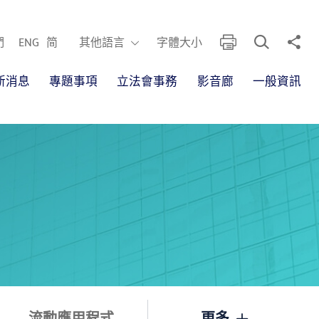
開啟搜尋框
分享
列印
其他語言
們
ENG
简
其他語言
字體大小
新消息
專題事項
立法會事務
影音廊
一般資訊
流動應用程式
更多