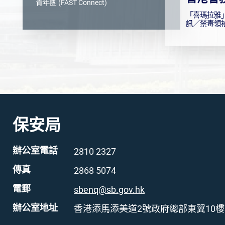
青年團 (FAST Connect)
「喜瑪拉雅
訊／禁毒領
保安局
辦公室電話
2810 2327
傳真
2868 5074
電郵
sbenq@sb.gov.hk
辦公室地址
香港添馬添美道2號政府總部東翼10樓