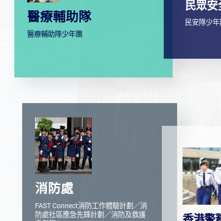
民眾安
醫療輔助隊
民安隊少年
醫療輔助隊少年團
消防處
FAST Connect消防工作體驗計劃／消
香港警
防處社區應急先鋒計劃／消防及救護