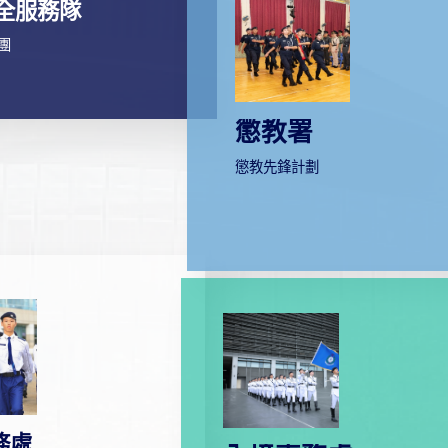
全服務隊
團
懲教署
懲教先鋒計劃
務處