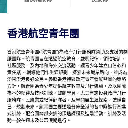
香港航空青年團
香港航空青年團(“航青團”)為政府飛行服務隊資助及支援的制
服團隊。航青團旨在透過航空教育，嚴明紀律，領袖培訓，
社區服務，及內地和海外交流活動，讓青少年建立自信心和
責任感， 輔導他們作生涯規劃，探索未來職業路向，並成為
愛國愛港良好公民。參照香港特區政府青年發展藍圖的策略
方針，航青團為青少年提供航空教育及飛行體驗，及以團隊
為本的紀律及技能訓練，鼓勵學員，尤其有志投身政府飛行
服務隊、民航業或紀律部隊者，及早開展生涯探索，裝備自
己，規劃未來。航青團主要透過分佈全港的各中隊進行漸進
式訓練，配合團總部安排的深造課程及進階活動。訓練及活
動一般在週末及公眾假期進行。