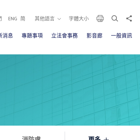
開啟搜尋框
分享
列印
其他語言
們
ENG
简
其他語言
字體大小
新消息
專題事項
立法會事務
影音廊
一般資訊
消防處
更多