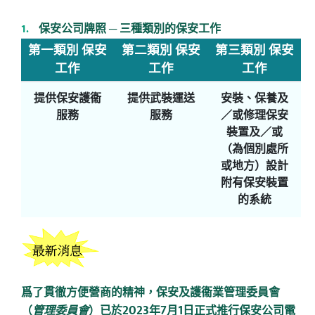
保安公司牌照 ─ 三種類別的保安工作
第一類別 保安
第二類別 保安
第三類別 保安
工作
工作
工作
提供保安護衞
提供武裝運送
安裝、保養及
服務
服務
／或修理保安
裝置及／或
（為個別處所
或地方）設計
附有保安裝置
的系統
爲了貫徹方便營商的精神，保安及護衞業管理委員會
2023
7
1
（
管理委員會
）已於
年
月
日正式推行保安公司電