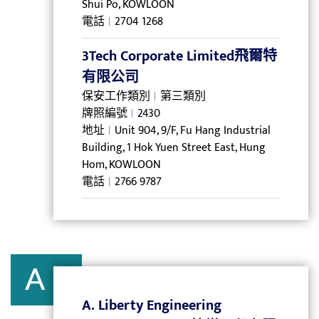
Shui Po, KOWLOON
電話
2704 1268
3Tech Corporate Limited飛爾特
有限公司
保安工作類別
第三類別
牌照編號
2430
地址
Unit 904, 9/F, Fu Hang Industrial
Building, 1 Hok Yuen Street East, Hung
Hom, KOWLOON
電話
2766 9787
A
A. Liberty Engineering