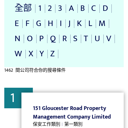
全部
1
2
3
A
B
C
D
E
F
G
H
I
J
K
L
M
N
O
P
Q
R
S
T
U
V
W
X
Y
Z
1462
間公司符合你的搜尋條件
1
151 Gloucester Road Property
Management Company Limited
保安工作類別
第一類別