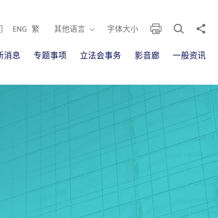
开启搜寻框
分享
列印
其他语言
们
ENG
繁
其他语言
字体大小
新消息
专题事项
立法会事务
影音廊
一般资讯