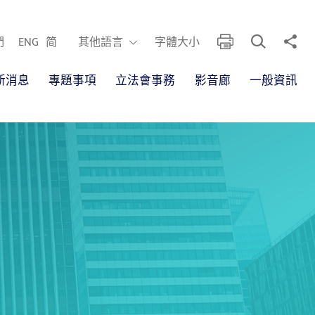
開啟搜尋框
分享
列印
其他語言
們
ENG
简
其他語言
字體大小
新消息
專題事項
立法會事務
影音廊
一般資訊