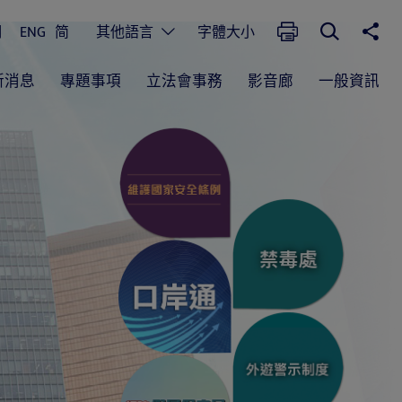
開啟搜尋框
分享
其他語言
列印
們
ENG
简
其他語言
字體大小
新消息
專題事項
立法會事務
影音廊
一般資訊