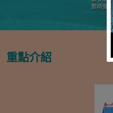
鄧炳強, GB
重點介紹