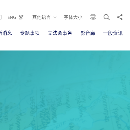
开启搜寻框
分享
列印
其他语言
们
ENG
繁
其他语言
字体大小
新消息
专题事项
立法会事务
影音廊
一般资讯