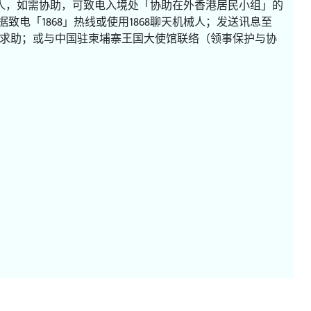
人，如需协助，可致电入境处「协助在外香港居民小组」的
数据致电「1868」热线或使用1868聊天机械人；发送讯息至
求助表格求助；或与中国驻柬埔寨王国大使馆联络（领事保护与协