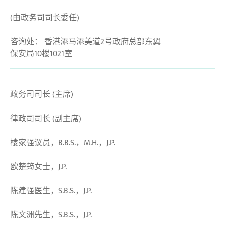
(由政务司司长委任)
咨询处： 香港添马添美道2号政府总部东翼
保安局10楼1021室
政务司司长 (主席)
律政司司长 (副主席)
楼家强议员，B.B.S.，M.H.，J.P.
欧楚筠女士，J.P.
陈建强医生，S.B.S.，J.P.
陈文洲先生，S.B.S.，J.P.