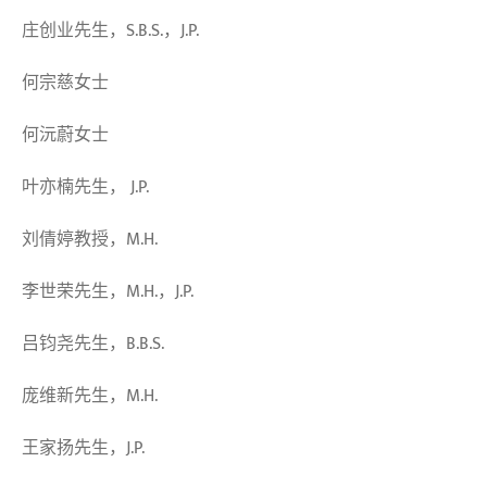
庄创业先生，S.B.S.，J.P.
何宗慈女士
何沅蔚女士
叶亦楠先生， J.P.
刘倩婷
教授
，M.H.
李世荣先生，M.H.，J.P.
吕钧尧先生，B.B.S.
庞维新先生，M.H.
王家扬先生，J.P.