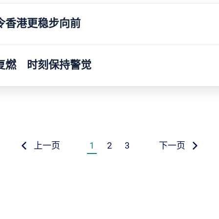
令香港更稳步向前
复燃 时刻保持警觉
上一页
1
2
3
下一页