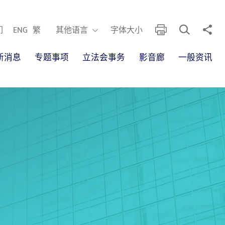
开启搜寻框
分享
列印
其他语言
们
ENG
繁
其他语言
字体大小
新消息
专题事项
立法会事务
影音廊
一般资讯