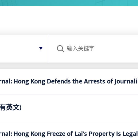
搜寻
ournal: Hong Kong Defends the Arrests of Jour
 (只有英文)
ournal: Hong Kong Freeze of Lai's Property Is 