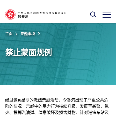
跳至主内容
开启搜寻框
开启
主页
专题事项
禁止蒙面规例
经过逾18星期的激烈示威活动，令香港出现了严重公共危
险的情况。示威中的暴力行为持续升级，发展至袭警、纵
火、投掷汽油弹、肆意破坏及损害财物、针对港铁车站及