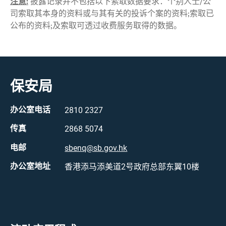
注意:
披露记录并不包括以下索取数据要求：个别人士/公
司索取其本身的资料或与其有关的投诉个案的资料;索取已
公布的资料;及索取可透过收费服务取得的数据。
保安局
办公室电话
2810 2327
传真
2868 5074
电邮
sbenq@sb.gov.hk
办公室地址
香港添马添美道2号政府总部东翼10楼