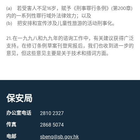
(a) 若受害人不足16岁，赋予《刑事罪行条例》(第200章)
内的一系列性罪行域外法律效力；以及
(b) 把安排和宣传涉及儿童性旅游的活动刑事化。
21. 在一九九八和九九年的谘询工作中，有关建议获得广泛
支持。在修订条例草案刊登宪报后，我们也收到进一步的
意见，但这些意见主要是关于技术和措词方面。
保安局
办公室电话
2810 2327
传真
2868 5074
电邮
sbenq@sb.gov.hk