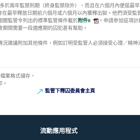
年或多於兩年監禁刑期（終身監禁除外），而且在六個月內便屆最
人會在最早釋放日期前六個月或六個月以內獲釋出獄。他們須受監
相關監管令列出的標準監管條件載於
附件II
。申請參加這項計
會期間需要一段適應期的囚犯甚有幫助。
情況建議附加其他條件，例如訂明受監管人必須接受心理／精神
PDF) 檔案格式儲存，
印。
監管下釋囚委員會主頁
流動應用程式