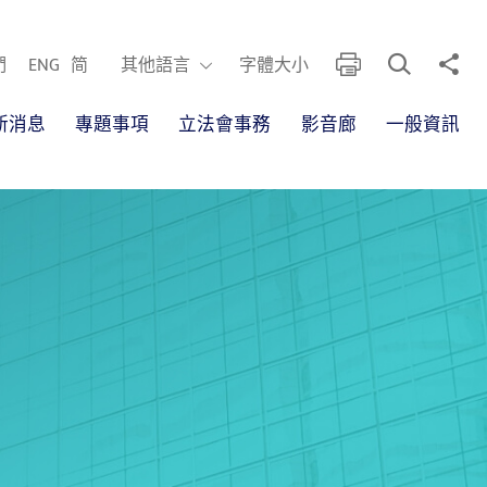
開啟搜尋框
分享
列印
其他語言
們
ENG
简
其他語言
字體大小
新消息
專題事項
立法會事務
影音廊
一般資訊