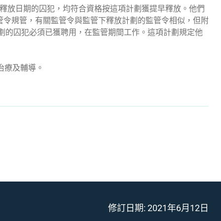
早釋放日期的囚犯，均符合資格按這項計劃獲提早釋放。他們
管令規管，有關監管令與監管下釋放計劃的監管令相似，但附
劃的囚犯必須已獲聘用，在監管期間工作。這項計劃規定他
治療及輔導。
修訂日期:
2021年6月12日