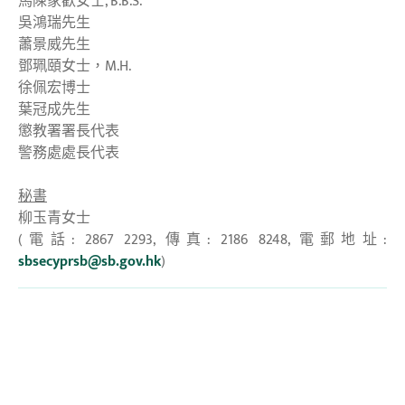
馬陳家歡女士, B.B.S.
吳鴻瑞先生
蕭景威先生
鄧珮頤女士，M.H.
徐佩宏博士
葉冠成先生
懲教署署長代表
警務處處長代表
秘書
柳玉青女士
(電話: 2867 2293, 傳真: 2186 8248, 電郵地址:
sbsecyprsb@sb.gov.hk
)