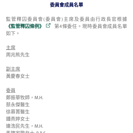
委員會成員名單
監管釋囚委員會(委員會)主席及委員由行政長官根據
《監管釋囚條例》
第4條委任。現時委員會成員名單
如下。
主席
周兆熊先生
副主席
黃慶春女士
委員
鄭振華牧師，M.H.
蔡永傑醫生
徐慕菁醫生
鍾燕婷女士
連浩民先生，M.H.