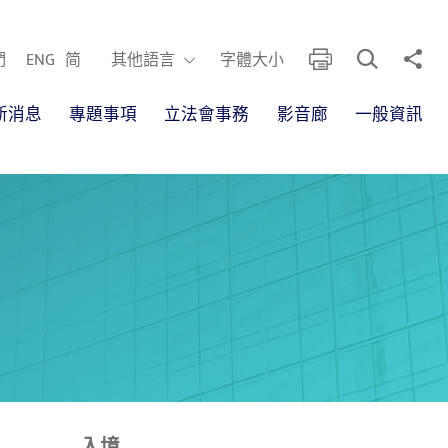
開啟搜尋框
分享
列印
其他語言
們
ENG
简
其他語言
字體大小
新消息
專題事項
立法會事務
影音廊
一般資訊
入境