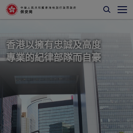
跳至主內容
開啟搜尋框
保安局-主頁
開啟
香港以擁有忠誠及高度
專業的紀律部隊而自豪