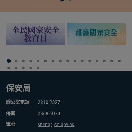
相關網站
保安局
辦公室電話
2810 2327
傳真
2868 5074
電郵
sbenq@sb.gov.hk